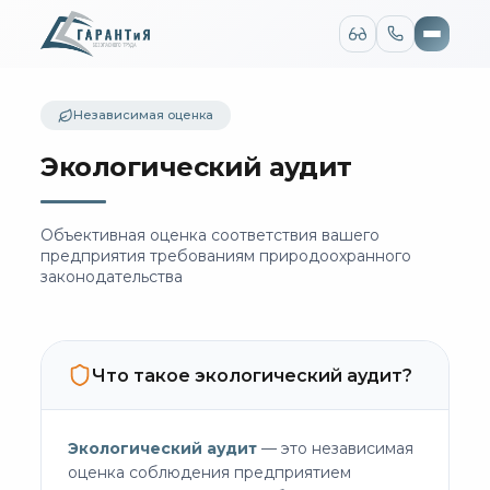
Версия для слабовидящих
Размер шрифта
Цвет сайта
Независимая оценка
A
A
A
Ц
Ц
Ц
Ц
Ц
Изображения
Шрифт
Экологический аудит
Montserrat
Arial
Междустрочный интервал
Межбуквенный интервал
Объективная оценка соответствия вашего
1
1.5
2
1
1.5
2
предприятия требованиям природоохранного
Сбросить настройки
законодательства
Обычная версия
Что такое экологический аудит?
Экологический аудит
— это независимая
оценка соблюдения предприятием