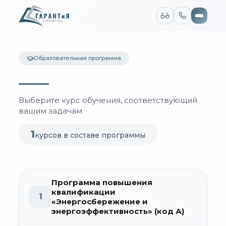
Версия для слабовидящих
Размер шрифта
Цвет сайта
A
A
A
Ц
Ц
Ц
Ц
Ц
Образовательная программа
Изображения
Шрифт
Montserrat
Arial
Междустрочный интервал
Межбуквенный интервал
Выберите курс обучения, соответствующий
1
1.5
2
1
1.5
2
вашим задачам
Сбросить настройки
1
курсов в составе программы
Обычная версия
Программа повышения
квалификации
1
«Энергосбережение и
энергоэффективность» (код А)